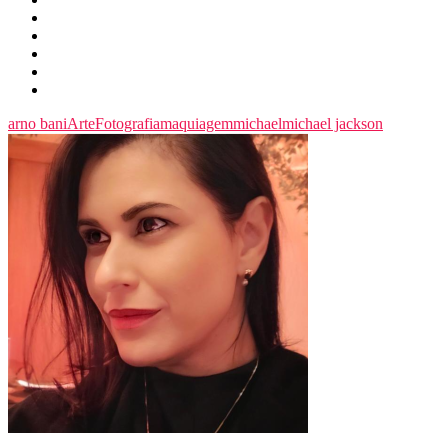
arno bani
Arte
Fotografia
maquiagem
michael
michael jackson