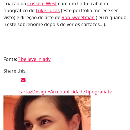
criação da
Cossete West
com um lindo trabalho
tipográfico de
Luke Lucas
(este portfolio merece ser
visto) e direção de arte de
Rob Sweetman
( eu ri quando
li este sobrenome depois de ver os cartazes…).
Fonte:
I believe in adv
Share this:
cartaz
Design+Arte
publicidade
Tipografia
tv