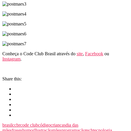
Conheça o Code Club Brasil através do
site
,
Facebook
ou
Instagram
.
Share this:
brasil
ccbr
code club
código
crianças
dia das
mães
frases
humor
Ilustração
mães
programação
tech
tecnologia