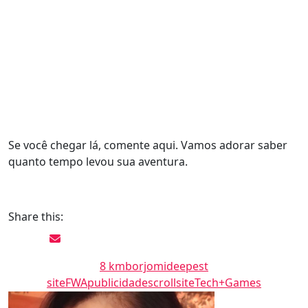
Se você chegar lá, comente aqui. Vamos adorar saber
quanto tempo levou sua aventura.
Share this:
8 km
borjomi
deepest
site
FWA
publicidade
scroll
site
Tech+Games