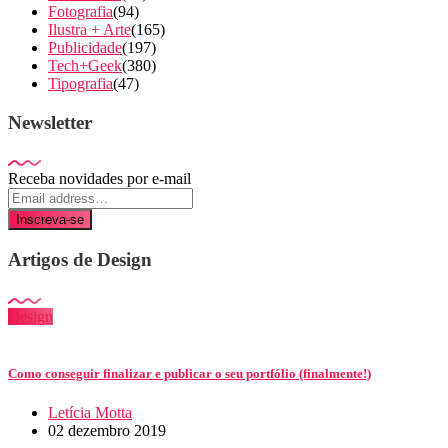
Fotografia
(94)
Ilustra + Arte
(165)
Publicidade
(197)
Tech+Geek
(380)
Tipografia
(47)
Newsletter
Receba novidades por e-mail
Inscreva-se
Artigos de Design
Design
Como conseguir finalizar e publicar o seu portfólio (finalmente!)
Letícia Motta
02 dezembro 2019