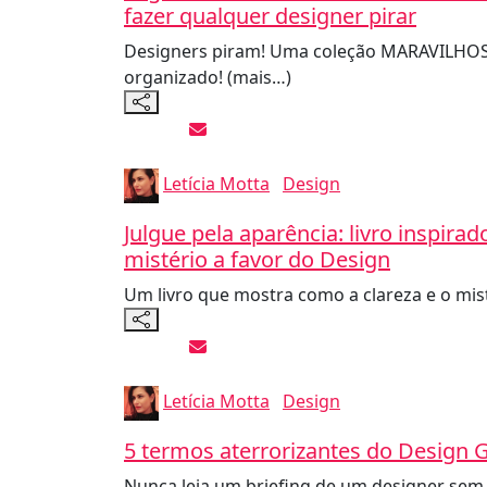
fazer qualquer designer pirar
Designers piram! Uma coleção MARAVILHOSA 
organizado! (mais…)
Letícia Motta
Design
Julgue pela aparência: livro inspir
mistério a favor do Design
Um livro que mostra como a clareza e o mis
Letícia Motta
Design
5 termos aterrorizantes do Design G
Nunca leia um briefing de um designer sem 