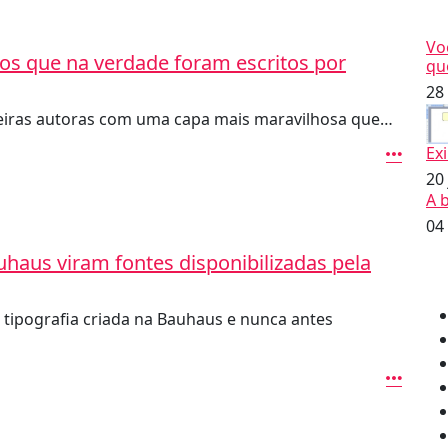
Vo
icos que na verdade foram escritos por
qu
28
deiras autoras com uma capa mais maravilhosa que…
Ex
20
A 
04
uhaus viram fontes disponibilizadas pela
tipografia criada na Bauhaus e nunca antes