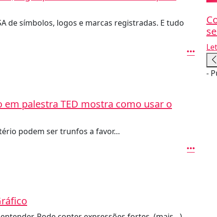
Co
de símbolos, logos e marcas registradas. E tudo
se
Le
- P
ado em palestra TED mostra como usar o
tério podem ser trunfos a favor…
ráfico
entender. Pode conter expressões fortes. (mais…)