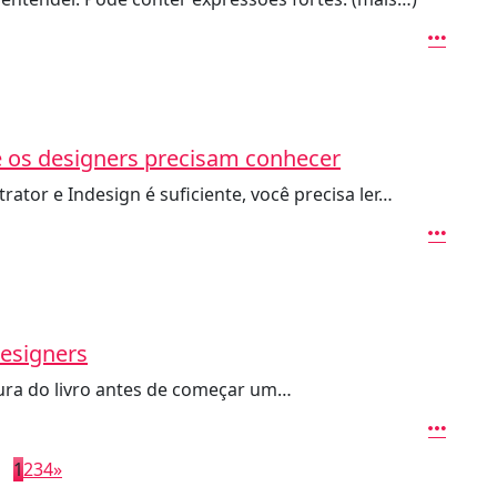
 os designers precisam conhecer
ator e Indesign é suficiente, você precisa ler…
designers
tura do livro antes de começar um…
1
2
3
4
»