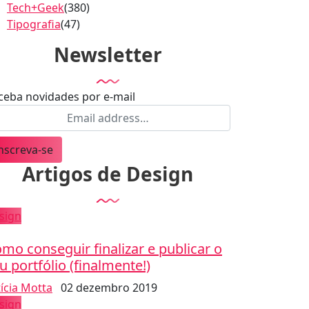
Tech+Geek
(380)
Tipografia
(47)
Newsletter
ceba novidades por e-mail
nscreva-se
Artigos de Design
sign
mo conseguir finalizar e publicar o
u portfólio (finalmente!)
tícia Motta
02 dezembro 2019
sign