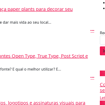
faça paper plants para decorar seu
 dar mais vida ao seu local…
Re
I
ontes Open Type, True Type, Post Script e
fonte? E qual o melhor utilizar? E…
De
Co
se
Le
s, logotipos e assinaturas visuais para
De