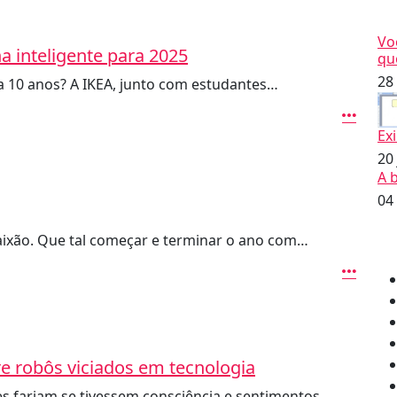
Vo
a inteligente para 2025
qu
28
a 10 anos? A IKEA, junto com estudantes…
Ex
20
A 
04
aixão. Que tal começar e terminar o ano com…
re robôs viciados em tecnologia
 fariam se tivessem consciência e sentimentos