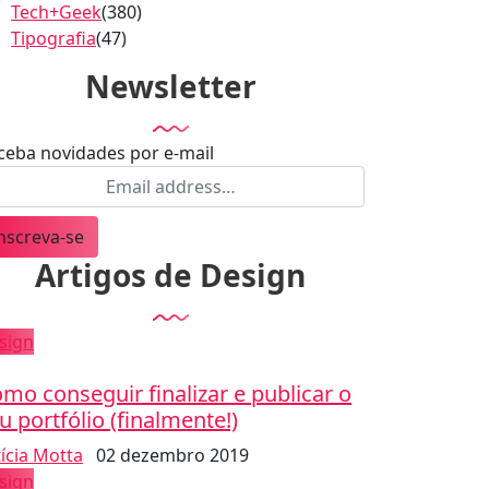
Tech+Geek
(380)
Tipografia
(47)
Newsletter
ceba novidades por e-mail
nscreva-se
Artigos de Design
sign
mo conseguir finalizar e publicar o
u portfólio (finalmente!)
tícia Motta
02 dezembro 2019
sign