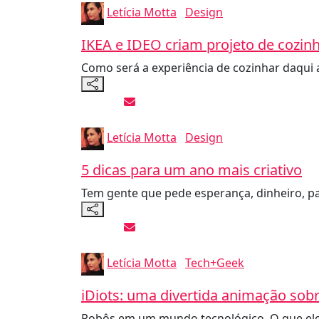
Letícia Motta
Design
IKEA e IDEO criam projeto de cozinh
Como será a experiência de cozinhar daqui 
Letícia Motta
Design
5 dicas para um ano mais criativo
Tem gente que pede esperança, dinheiro, p
Letícia Motta
Tech+Geek
iDiots: uma divertida animação sob
Robôs em um mundo tecnológico. O que eles