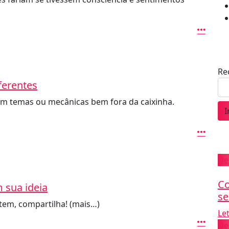
Re
ferentes
com temas ou mecânicas bem fora da caixinha.
I
De
Co
 sua ideia
se
 tem, compartilha! (mais…)
Le
De