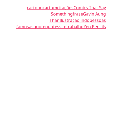
cartoon
cartum
citações
Comics That Say
Something
frase
Gavin Aung
Than
Ilustração
lindo
pessoas
famosas
quote
quotes
site
trabalho
Zen Pencils