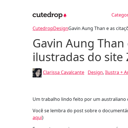
Categor
Cutedrop
Design
Gavin Aung Than e as citaçõ
Gavin Aung Than e
ilustradas do site
Clarissa Cavalcante
Design
,
Ilustra + A
Um trabalho lindo feito por um australiano q
Você se lembra do post sobre o documentá
aqui
)