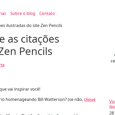
ias
Sobre o blog
Contato
es ilustradas do site Zen Pencils
 as citações
 Zen Pencils
ce
rte
ue vai inspirar você!
rio homenageando Bill Watterson? (se não,
clique
Vo
qu
28