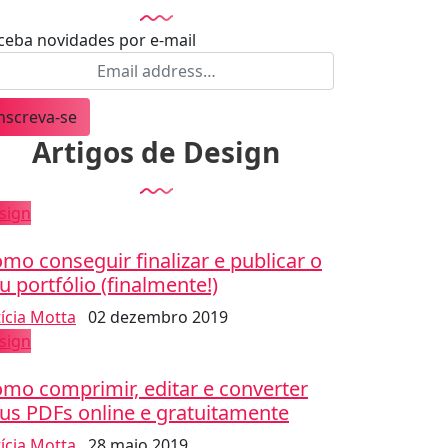
ceba novidades por e-mail
nscreva-se
Artigos de Design
sign
mo conseguir finalizar e publicar o
u portfólio (finalmente!)
tícia Motta
02 dezembro 2019
sign
mo comprimir, editar e converter
us PDFs online e gratuitamente
tícia Motta
28 maio 2019