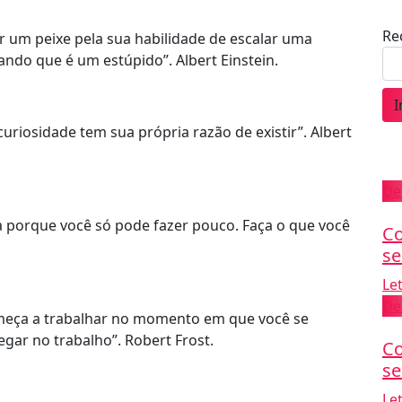
Re
 um peixe pela sua habilidade de escalar uma
tando que é um estúpido”. Albert Einstein.
I
uriosidade tem sua própria razão de existir”. Albert
De
a porque você só pode fazer pouco. Faça o que você
Co
se
Le
De
omeça a trabalhar no momento em que você se
egar no trabalho”. Robert Frost.
Co
se
Le