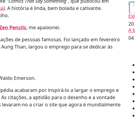
ite
“Comics That Say Something”
, que publicou em
ja
). A história é linda, bem bolada e cativante.
lho.
Ex
20
Zen Pencils
, me apaixonei.
A 
04
tações de pessoas famosas. Foi lançado em fevereiro
n Aung Than, largou o emprego para se dedicar às
 Waldo Emerson.
kipédia acabaram por inspirá-lo a largar o emprego e
 As citações, a aptidão para o desenho e a vontade
 levaram-no a criar o site que agora é mundialmente