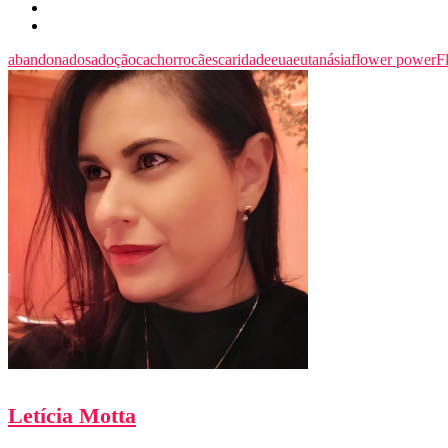
abandonados
adoção
cachorro
cães
caridade
eua
eutanásia
flower power
F
Letícia Motta