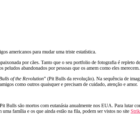
gos americanos para mudar uma triste estatística.
aixonada por cães. Tanto que o seu portfolio de fotografia é repleto d
o dos peludos abandonados por pessoas que os amem como eles merecem.
ulls of the Revolution
” (Pit Bulls da revolução). Na sequência de imag
e amigos como outros quaisquer e precisam de cuidado, atenção e amor.
Pit Bulls são mortos com eutanásia anualmente nos EUA. Para lutar con
ma família e os que ainda estão na fila, podem ser vistos no site
Stri