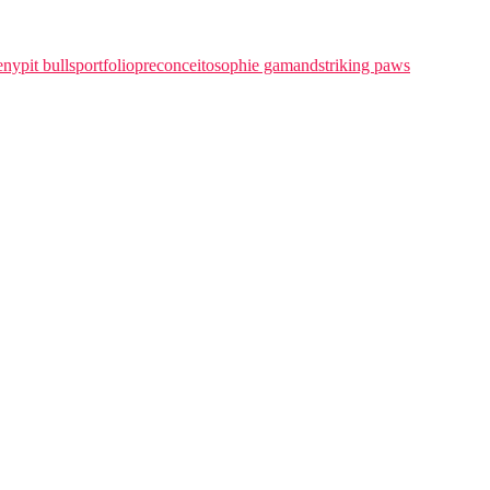
e
ny
pit bulls
portfolio
preconceito
sophie gamand
striking paws