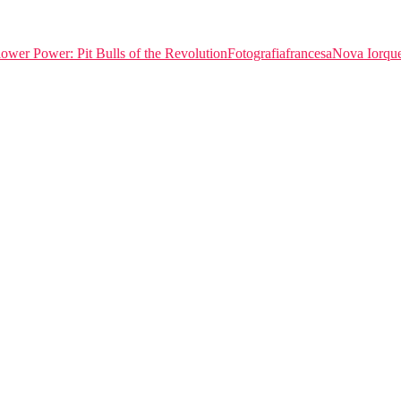
lower Power: Pit Bulls of the Revolution
Fotografia
francesa
Nova Iorqu