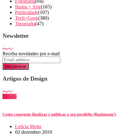
Fotografia
(94)
Ilustra + Arte
(165)
Publicidade
(197)
Tech+Geek
(380)
Tipografia
(47)
Newsletter
Receba novidades por e-mail
Inscreva-se
Artigos de Design
Design
Como conseguir finalizar e publicar o seu portfólio (finalmente!)
Letícia Motta
02 dezembro 2019