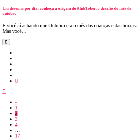
Um desenho por dia: conheça a origem do #InkTober, o desafio do mês de
outubro
E você aí achando que Outubro era o mês das crianças e das bruxas.
Mas você…
«
1
2
3
4
…
17