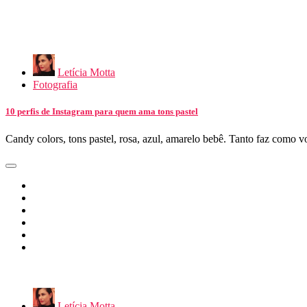
Letícia Motta
Fotografia
10 perfis de Instagram para quem ama tons pastel
Candy colors, tons pastel, rosa, azul, amarelo bebê. Tanto faz como
Letícia Motta