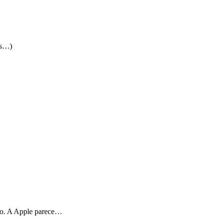
is…)
ção. A Apple parece…