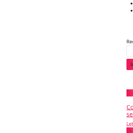
Re
I
De
Co
se
Le
De