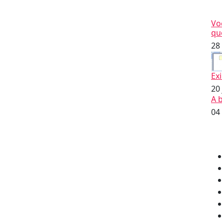
Vo
qu
28
Ex
20
A 
04