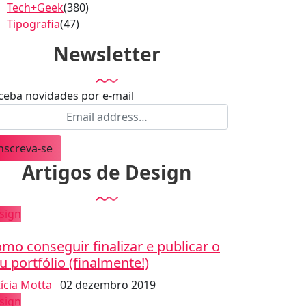
Tech+Geek
(380)
Tipografia
(47)
Newsletter
ceba novidades por e-mail
nscreva-se
Artigos de Design
sign
mo conseguir finalizar e publicar o
u portfólio (finalmente!)
tícia Motta
02 dezembro 2019
sign