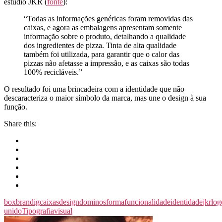
estúdio JKR (
fonte
):
“Todas as informações genéricas foram removidas das
caixas, e agora as embalagens apresentam somente
informação sobre o produto, detalhando a qualidade
dos ingredientes de pizza. Tinta de alta qualidade
também foi utilizada, para garantir que o calor das
pizzas não afetasse a impressão, e as caixas são todas
100% recicláveis.”
O resultado foi uma brincadeira com a identidade que não
descaracteriza o maior símbolo da marca, mas une o design à sua
função.
Share this:
box
brandig
caixas
design
dominos
forma
funcionalidade
identidade
jkr
log
unido
Tipografia
visual