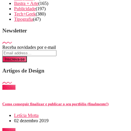
Ilustra + Arte
(165)
Publicidade
(197)
Tech+Geek
(380)
Tipografia
(47)
Newsletter
Receba novidades por e-mail
Inscreva-se
Artigos de Design
Design
Como conseguir finalizar e publicar o seu portfólio (finalmente!)
Letícia Motta
02 dezembro 2019
Design