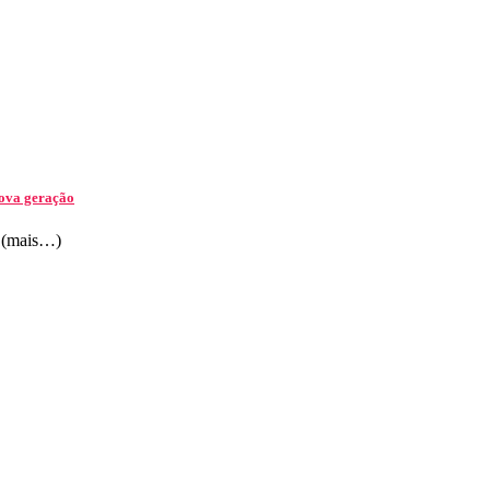
nova geração
t. (mais…)