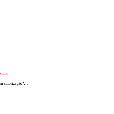
ayouts
 sem autorização?…