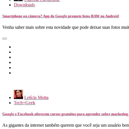
Downloads
Smartphone ou câmera? App do Google promete fotos RAW no Android
Venha saber mais sobre esta novidade que pode deixar suas fotos mui
Letícia Motta
Tech+Geek
Google e Facebook oferecem cursos gratuitos para aprender sobre marketing 
As gigantes da internet também querem que você seja um usuário be