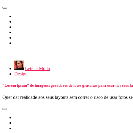
Letícia Motta
Design
“Lorem ipsum” de imagens: geradores de fotos gratuitas para usar nos seus l
Quer dar realidade aos seus layouts sem correr o risco de usar fotos